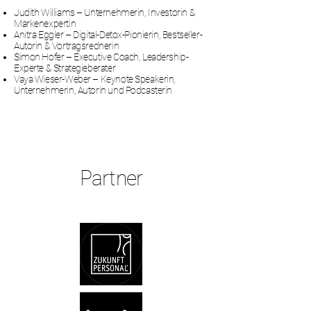
Judith Williams – Unternehmerin, Investorin &
Markenexpertin
Anitra Eggler – Digital-Detox-Pionierin, Bestseller-
Autorin & Vortragsrednerin
Simon Hofer – Executive Coach, Leadership-
Experte & Strategieberater
Vaya Wieser-Weber – Keynote Speakerin,
Unternehmerin, Autorin und Podcasterin
Partner