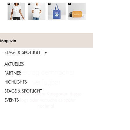
Magazin
STAGE & SPOTLIGHT
AKTUELLES
Beitrag demnächst
PARTNER
verfügbar
HIGHLIGHTS
STAGE & SPOTLIGHT
Entdecke weitere Kategorien dieses
Blogs oder versuche es später
EVENTS
nochmal.