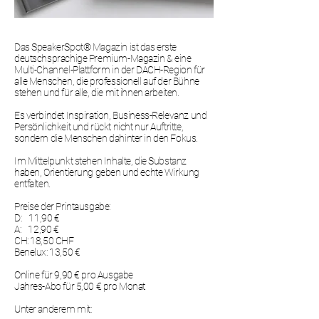
Das SpeakerSpot® Magazin ist das erste
deutschsprachige Premium-Magazin & eine
Multi-Channel-Plattform in der DACH-Region für
alle Menschen, die professionell auf der Bühne
stehen und für alle, die mit ihnen arbeiten.
Es verbindet Inspiration, Business-Relevanz und
Persönlichkeit und rückt nicht nur Auftritte,
sondern die Menschen dahinter in den Fokus.
Im Mittelpunkt stehen Inhalte, die Substanz
haben, Orientierung geben und echte Wirkung
entfalten.
Preise der Printausgabe:
D: 11,90 €
A: 12,90 €
CH: 18,50 CHF
Benelux: 13,50 €
Online für 9,90 € pro Ausgabe
Jahres-Abo für 5,00 € pro Monat​
Unter anderem mit: