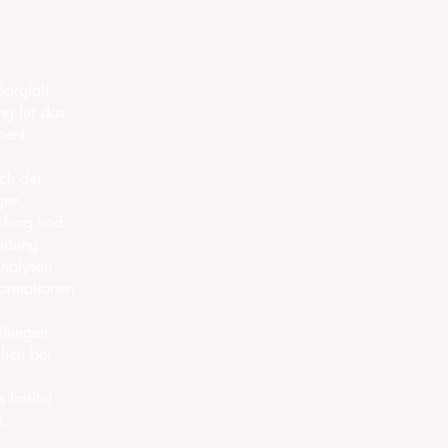
Sorgfalt
g für das
ment
ich der
gen,
cklung und
eidung.
Analysen
formationen
üfungen,
chen bei
Institut
B.