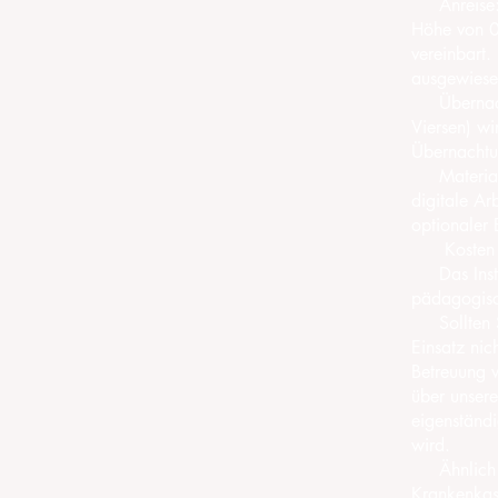
Anreise: Fü
Höhe von 0,
vereinbart.
ausgewiese
Übernachtu
Viersen) wi
Übernachtun
Materialpa
digitale Ar
optionaler 
Kosten für
Das Institu
pädagogisc
Sollten Si
Einsatz nic
Betreuung w
über unsere
eigenständi
wird.
Ähnlich ein
Krankenkas