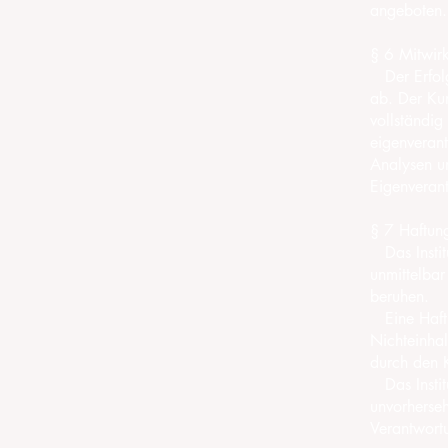
angeboten.
§ 6 Mitwir
Der Erfolg
ab. Der Kun
vollständi
eigenverant
Analysen u
Eigenveran
§ 7 Haftun
Das Institu
unmittelbar
beruhen.
Eine Haftun
Nichteinhal
durch den K
Das Institu
unvorherse
Verantwortu