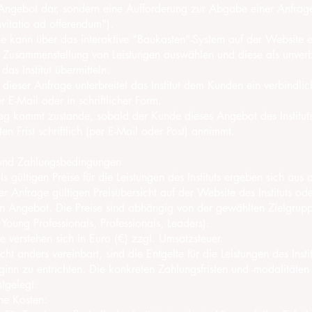
Angebot dar, sondern eine Aufforderung zur Abgabe einer Anfrag
vitatio ad offerendum").
kann über das interaktive "Baukasten"-System auf der Website e
e Zusammenstellung von Leistungen auswählen und diese als unverb
das Institut übermitteln.
ieser Anfrage unterbreitet das Institut dem Kunden ein verbindlic
 E-Mail oder in schriftlicher Form.
g kommt zustande, sobald der Kunde dieses Angebot des Instituts
en Frist schriftlich (per E-Mail oder Post) annimmt.
 und Zahlungsbedingungen
 gültigen Preise für die Leistungen des Instituts ergeben sich aus
er Anfrage gültigen Preisübersicht auf der Website des Instituts o
en Angebot. Die Preise sind abhängig von der gewählten Zielgrup
Young Professionals, Professionals, Leaders).
 verstehen sich in Euro (€) zzgl. Umsatzsteuer.
t anders vereinbart, sind die Entgelte für die Leistungen des Instit
ginn zu entrichten. Die konkreten Zahlungsfristen und -modalitäte
tgelegt.
e Kosten: