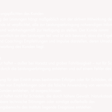
kungspflichten des Kunden
 der Leistungen hängt maßgeblich von der aktiven Mitwirkung d
de ist verpflichtet, alle zur Leistungserbringung notwendigen Info
g und wahrheitsgemäß zur Verfügung zu stellen. Der Kunde nimmt
wortlich an den Leistungen teil und ist sich bewusst, dass die Erge
nd Coachings Empfehlungen und Impulse darstellen, deren Umsetz
twortung des Kunden liegt.
g
t haftet – außer bei Vorsatz und grober Fahrlässigkeit – nur für S
 durch die Leistungserbringung entstehen und auf einem Fehler des I
g für den Eintritt eines bestimmten Erfolges oder für Schäden, d
ten von Empfehlungen oder die falsche Anwendung von vermittelte
unden entstehen, ist ausgeschlossen.
t haftet nicht für Schäden, die durch höhere Gewalt, Naturkatast
hbare technische Störungen oder sonstige außerhalb des
ngsbereichs des Instituts liegende Ereignisse entstehen.