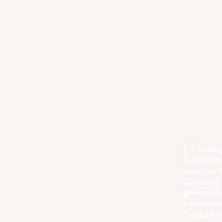
§ 1 Geltun
Diese Allg
zwischen V
Düsseldorf
genannt) fü
Kompetenzb
"Baukasten"