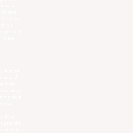
personal.
 ist aber
 für diese
ch als
ngspersonal.
r diese
Kunden ist
i möglich.
nerhalb
 vorherige
r die nicht
werden
rankheit,
s gezahlte
Ersatztermin