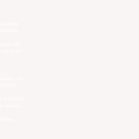
es Kunden
rmationen
bnisse der
ung in der
chäden, die
nstituts
ie durch das
n Inhalten
rophen,