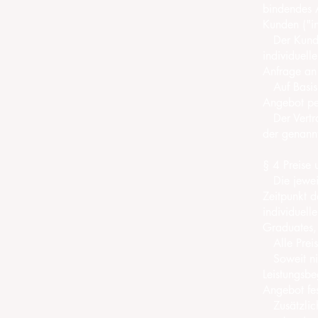
bindendes 
Kunden ("in
Der Kunde 
individuell
Anfrage an 
Auf Basis d
Angebot per
Der Vertra
der genannt
§ 4 Preise
Die jeweils
Zeitpunkt d
individuell
Graduates, 
Alle Preise
Soweit nich
Leistungsbe
Angebot fes
Zusätzlich