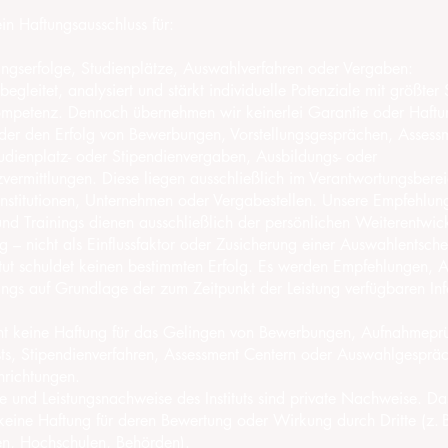
ein Haftungsausschluss für:
ngserfolge, Studienplätze, Auswahlverfahren oder Vergaben:
 begleitet, analysiert und stärkt individuelle Potenziale mit größter 
mpetenz. Dennoch übernehmen wir keinerlei Garantie oder Haftun
der den Erfolg von Bewerbungen, Vorstellungsgesprächen, Assess
udienplatz- oder Stipendienvergaben, Ausbildungs- oder
zvermittlungen. Diese liegen ausschließlich im Verantwortungsbere
Institutionen, Unternehmen oder Vergabestellen. Unsere Empfehlun
 und Trainings dienen ausschließlich der persönlichen Weiterentwi
g – nicht als Einflussfaktor oder Zusicherung einer Auswahlentsch
itut schuldet keinen bestimmten Erfolg. Es werden Empfehlungen, 
ngs auf Grundlage der zum Zeitpunkt der Leistung verfügbaren In
eht keine Haftung für das Gelingen von Bewerbungen, Aufnahmepr
sts, Stipendienverfahren, Assessment Centern oder Auswahlgesprä
nrichtungen.
ate und Leistungsnachweise des Instituts sind private Nachweise. Das 
eine Haftung für deren Bewertung oder Wirkung durch Dritte (z. 
n, Hochschulen, Behörden).