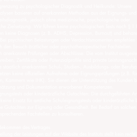
grenzung zu psychologischer Diagnostik und Heilkunde: Unsere
nalysen basieren auf anerkannten Methoden aus der Eignungs- und
eitsdiagnostik, jedoch ohne medizinische, psychologische oder
che Zielsetzung. Wir führen keine psychologischen Tests nach § 
len keine Diagnosen (z. B. ADHS, Depression, Burnout) und behan
 Bei psychischen Belastungen oder Verdachtsmomenten empfehlen 
h den Besuch ärztlicher oder psychotherapeutischer Fachstellen.
anerkannte Prüfungen oder Abschlüsse: Die vom Institut ausgestel
reiben, Zertifikate oder Potenzialprofile sind private Leistungsnac
ne staatlich anerkannten Schul-, Studien-, Ausbildungs- oder Berufs
etzen keine offiziellen Aufnahme- oder Eignungsprüfungen (z.B. fü
en, Kammern wie IHK). Sie dienen der Unterstützung des Kunden b
chätzung und Dokumentation erworbener Kompetenzen.
ngstests oder kinderärztliche Gutachten: Die durchgeführten A
d keine Ersatz für amtliche Schuleignungstests oder kinderärztliche
he Gutachten zur Eignung oder Gesundheit. Bei Bedarf an solchen
tsprechenden Fachstellen zu konsultieren.
dekommen des Vertrages
lung der Leistungen auf der Website des Instituts stellt kein rechtl