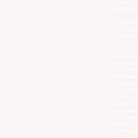
erkennt de
akzeptiert, 
§ 2 Vertra
Die Agentu
und Beratun
umfassen un
beruflicher
spezifischer
gültigen Lei
Klarstellun
Potenzialen
ausdrücklic
Heilkundlic
zur Diagno
Leiden im S
oder medizi
Beschwerde
bedürfen, si
Leistungse
Fachleute z