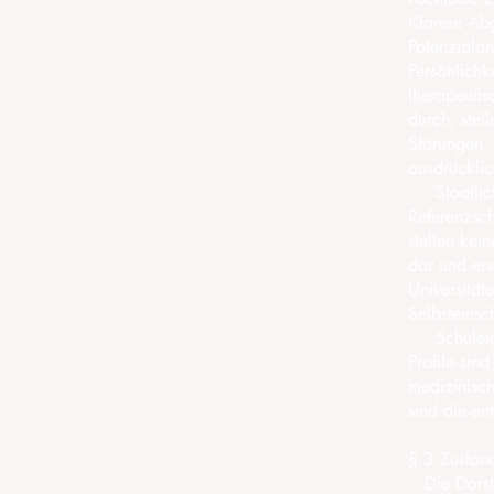
Klarere Ab
Potenziala
Persönlichk
therapeutis
durch, stel
Störungen.
ausdrücklic
Staatlich 
Referenzsch
stellen kei
dar und ers
Universität
Selbsteins
Schuleignu
Profile sin
medizinisc
sind die en
§ 3 Zustan
Die Darstel