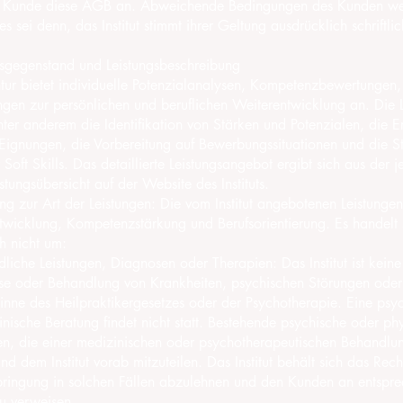
r Kunde diese AGB an. Abweichende Bedingungen des Kunden we
es sei denn, das Institut stimmt ihrer Geltung ausdrücklich schriftlic
gsgegenstand und Leistungsbeschreibung
r bietet individuelle Potenzialanalysen, Kompetenzbewertungen
gen zur persönlichen und beruflichen Weiterentwicklung an. Die 
ter anderem die Identifikation von Stärken und Potenzialen, die E
 Eignungen, die Vorbereitung auf Bewerbungssituationen und die S
 Soft Skills. Das detaillierte Leistungsangebot ergibt sich aus der j
stungsübersicht auf der Website des Instituts.
g zur Art der Leistungen: Die vom Institut angebotenen Leistunge
twicklung, Kompetenzstärkung und Berufsorientierung. Es handelt 
h nicht um:
he Leistungen, Diagnosen oder Therapien: Das Institut ist keine
se oder Behandlung von Krankheiten, psychischen Störungen ode
inne des Heilpraktikergesetzes oder der Psychotherapie. Eine psy
nische Beratung findet nicht statt. Bestehende psychische oder ph
n, die einer medizinischen oder psychotherapeutischen Behandlu
nd dem Institut vorab mitzuteilen. Das Institut behält sich das Rech
rbringung in solchen Fällen abzulehnen und den Kunden an entspr
u verweisen.