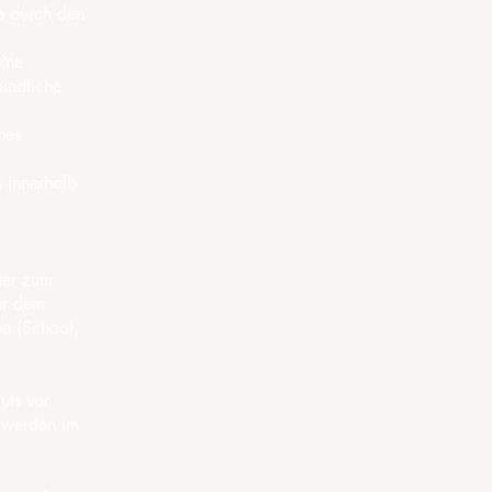
e durch den
ine
indliche
hes
 innerhalb
 der zum
der dem
pe (School,
uts vor
n werden im