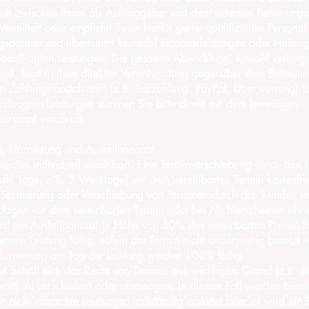
ich zwischen Ihnen als Auftraggeber und dem externen Betreuungs
 vermittelt oder empfiehlt Ihnen hierfür gerne qualifiziertes Personal,
agspartner und übernimmt keinerlei Honorarleistungen oder Haftung
eauftragten Leistungen. Die gesamte Abwicklung, sowohl vertragli
iell, liegt in Ihrer direkten Verantwortung gegenüber dem Betreuu
n Zahlungsmodalitäten (z.B. Barzahlung, PayPal, Überweisung) fü
uftragten Leistungen stimmen Sie bitte direkt mit dem jeweiligen
personal vorab ab.
, Stornierung und Ausfallhonorar
rden individuell vereinbart. Eine Terminverschiebung durch den 
ahl Tage, z.B. 3 Werktage] vor dem vereinbarten Termin kostenfre
Stornierung oder Verschiebung von Terminen durch den Kunden in
tagen vor dem vereinbarten Termin oder bei Nichterscheinen ohne
d ein Ausfallhonorar in Höhe von 50% des vereinbarten Preises fü
ne Leistung fällig, sofern der Termin nicht anderweitig besetzt 
Stornierung am Tag der Leistung werden 100% fällig.
t behält sich das Recht vor, Termine aus wichtigem Grund (z.B. K
alt) zu verschieben oder abzusagen. In diesem Fall werden bereit
r nicht erbrachte Leistungen vollständig erstattet oder es wird ein 