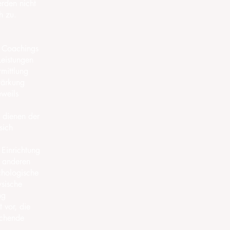
rden nicht
h zu.
, Coachings
Leistungen
rmittlung
tärkung
eweils
n dienen der
sich
 Einrichtung
r anderen
chologische
ysische
ng
t vor, die
echende