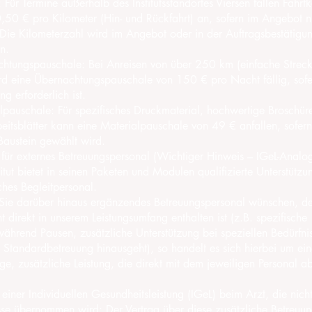
r Termine außerhalb des Institutsstandortes Viersen fallen Fahrtk
50 € pro Kilometer (Hin- und Rückfahrt) an, sofern im Angebot n
 Die Kilometerzahl wird im Angebot oder in der Auftragsbestätigu
n.
ngspauschale: Bei Anreisen von über 250 km (einfache Strec
rd eine Übernachtungspauschale von 150 € pro Nacht fällig, sofe
g erforderlich ist.
uschale: Für spezifisches Druckmaterial, hochwertige Broschür
beitsblätter kann eine Materialpauschale von 49 € anfallen, sofern
Baustein gewählt wird.
 externes Betreuungspersonal (Wichtiger Hinweis – IGeL-Analog
t bietet in seinen Paketen und Modulen qualifizierte Unterstützu
hes Begleitpersonal.
e darüber hinaus ergänzendes Betreuungspersonal wünschen, de
ht direkt in unserem Leistungsumfang enthalten ist (z.B. spezifische 
ährend Pausen, zusätzliche Unterstützung bei speziellen Bedürfnis
 Standardbetreuung hinausgeht), so handelt es sich hierbei um ei
ge, zusätzliche Leistung, die direkt mit dem jeweiligen Personal a
er Individuellen Gesundheitsleistung (IGeL) beim Arzt, die nich
se übernommen wird: Der Vertrag über diese zusätzliche Betreuung