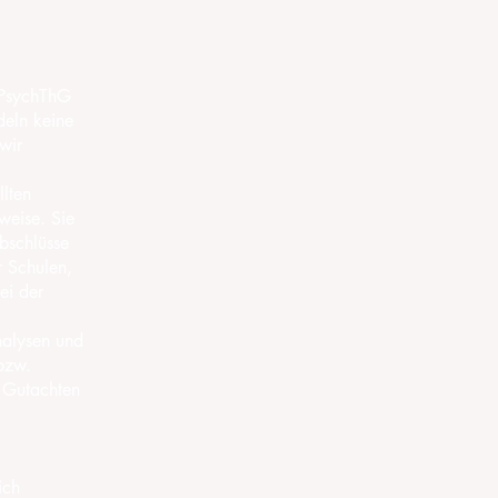
1 PsychThG
deln keine
wir
lten
hweise. Sie
abschlüsse
r Schulen,
ei der
nalysen und
 bzw.
 Gutachten
ich