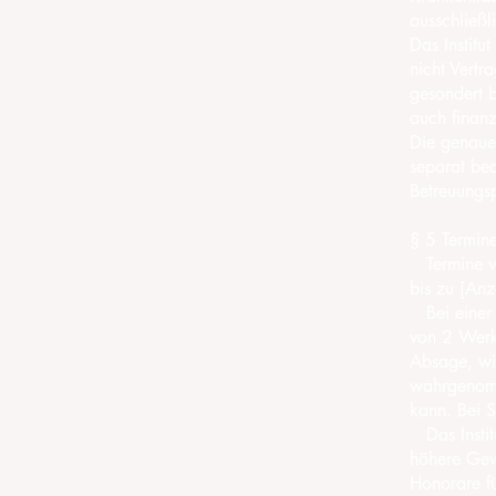
ausschließl
Das Institut
nicht Vertr
gesondert b
auch finanz
Die genaue
separat bea
Betreuungs
§ 5 Termine
Termine we
bis zu [Anz
Bei einer 
von 2 Werk
Absage, wir
wahrgenomme
kann. Bei 
Das Institu
höhere Gew
Honorare fü