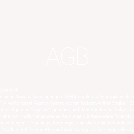
Angebot
Elena Müller
Magazin
VT
AGB
gsbereich
emeinen Geschäftsbedingungen (AGB) regeln die Vertragsbeziehu
TA Verita Talent AgencyKennedydamm Kaiserswerther Straße 1
, (im Folgenden "Agentur" genannt) und dem Kunden (im Folgend
r alle vom Institut angebotenen Leistungen, insbesondere Potenzial
ewertungen, Coachings, Beratungen und die damit verbundenen
-Module und Pakete. Mit der Beauftragung von Leistungen des Inst