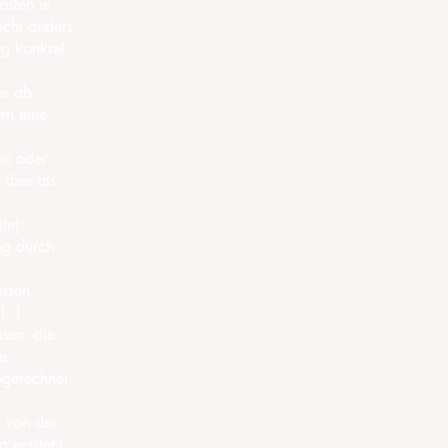
osten in
icht anders
ng konkret
ke ab
rn eine
en oder
 dies als
ie):
ng durch
ssen
1:1-
sen, die
ne
bgerechnet
t von der
 entsteht