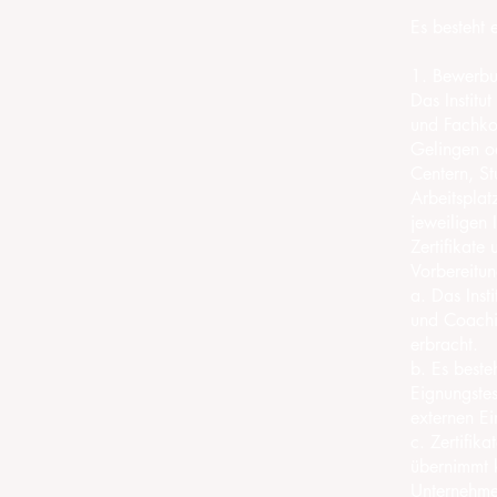
Es besteht 
1. Bewerbu
Das Institut
und Fachko
Gelingen o
Centern, St
Arbeitsplat
jeweiligen 
Zertifikate
Vorbereitun
a. Das Inst
und Coachi
erbracht.
b. Es best
Eignungste
externen Ei
c. Zertifik
übernimmt k
Unternehme