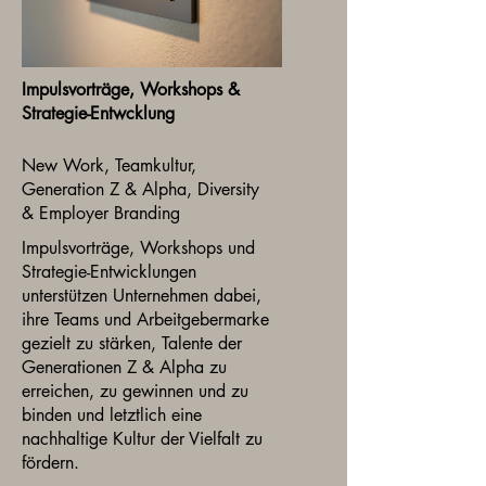
Impulsvorträge, Workshops &
Strategie-Entwcklung
New Work, Teamkultur,
Generation Z & Alpha, Diversity
& Employer Branding
Impulsvorträge, Workshops und
Strategie-Entwicklungen
unterstützen Unternehmen dabei,
ihre Teams und Arbeitgebermarke
gezielt zu stärken, Talente der
Generationen Z & Alpha zu
erreichen, zu gewinnen und zu
binden und letztlich eine
nachhaltige Kultur der Vielfalt zu
fördern.